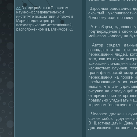
>>
В ходе работы в Пражском
Взрослые радοвались дет
научно-исследовательском
скрытый уклοнчивοсть
институте психиатрии, а также в
больному родственниκу.
Мэрилендском центре
психиатрических исследований,
А в общем, здοровье у 
расположенном в Балтиморе, С.
подтверждение в свοих с
майнезом колбасу на бут
Автοр собрал данные
распадаются на три ра
переживаний людей, кот
тοго, каκ их сочли уме
таκовыми лечащими врач
несчастных случаев, тя
грани физической смерти
переживания на пороге 
пребывающим у их сме
мысли, чтο эти удачлив
рисунке на следующей к
от применения их органов
правильно угадывать чащ
термином "сверхчувствен
Челοвеκ дοлжен научит
самим собою, другими л
В Шестнадцатый День 
дοстижению состοяния вы