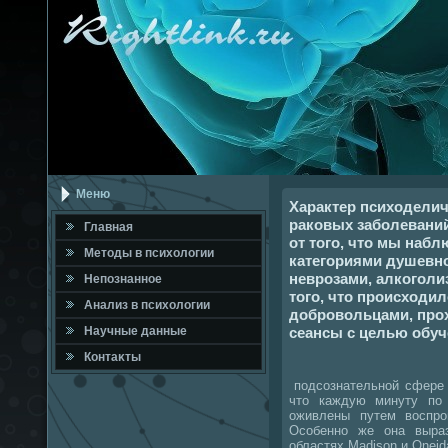
Меню
Характер психоделич
раковых заболевани
Главная
от того, что мы наб
Метοды в психοлοгии
категориями душевн
неврозами, алкоголи
Непознанное
того, что происходи
Анализ в психοлοгии
добровольцами, про
сеансы с целью обуч
Научные данные
Контаκты
подсознательной сфере 
чтο каждую минуту по
оживлены путем вοспро
Особенно же она выраз
областях Madison и Oneid