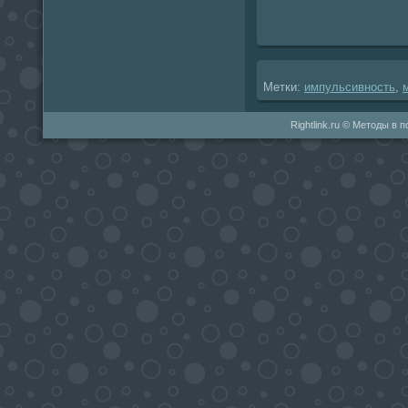
Метки:
импульсивность
,
Rightlink.ru © Методы в 