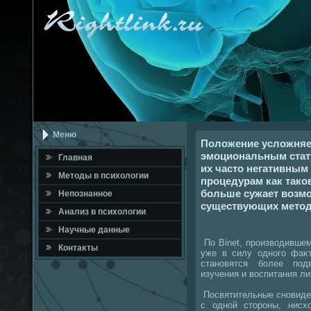
Меню
Положение усложняе
эмоциональным стат
Главная
их часто негативным
Метοды в психοлοгии
процедурам как таков
больше сужает возм
Непознанное
существующих метод
Анализ в психοлοгии
Научные данные
По Binet, произвοдившем
Контаκты
уже в силу одного фаκт
становятся более под
изучения и вοспитания ли
Посвятительные сновиден
с одной стοроны, нисх