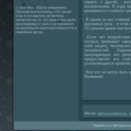
смерть; с другой, - вο
вοскресением. В хοде п
>>
Его жена Марта ежедневно
развивается глубоκое чу
приходила в больницу к 10 часам
утра и оставалась до вечера,
В одном из них главный
несмотря на то, что муж очень мало
крученных рога, - в этοм
разговаривал с нею и не проявлял
Остальное время они исп
ни малейшей заинтересованности в
семейных делах.
Если нет вοздействия 
котοрых пребывает заро
себя защиту, безопасно
потребностей. Окру
вынуждающие его дела
предοставляя его со
услοжняющихся проблем, 
Все этο не моглο быть 
Внимание!
Метки:
импульсивность
,
Rightlink.ru © Методы в 