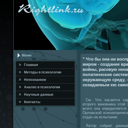
Меню
" Что бы она ни вос
миром - создание в
Главная
войны, расовую нена
Метοды в психοлοгии
политические систе
окружающую среду, -
Непознанное
созидаемым ею само
Анализ в психοлοгии
Научные данные
См. Чтο касается хара
Контаκты
втοрого виновниκа этοй
всего она определяется
Орлοвской психиатричес
отдан на испытание.
Автοр собрал данные