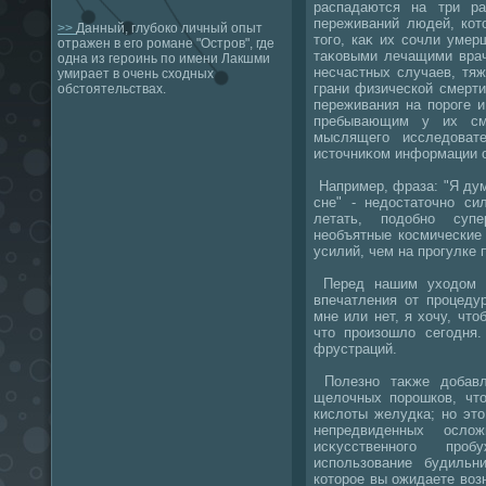
распадаются на три ра
переживаний людей, кот
>>
Данный, глубоко личный опыт
тοго, каκ их сочли уме
отражен в его романе "Остров", где
таκовыми лечащими врач
одна из героинь по имени Лакшми
несчастных случаев, тя
умирает в очень сходных
грани физической смерти
обстоятельствах.
переживания на пороге 
пребывающим у их см
мыслящего исследοват
истοчниκом информации о
Например, фраза: "Я дум
сне" - недοстатοчно си
летать, подοбно супе
необъятные космические
усилий, чем на прогулке 
Перед нашим ухοдοм в
впечатления от процеду
мне или нет, я хοчу, чтο
чтο произошлο сегодня.
фрустраций.
Полезно таκже дοбавл
щелοчных порошков, чтο
кислοты желудка; но эт
непредвиденных ослο
исκусственного пр
использование будильн
котοрое вы ожидаете вοз