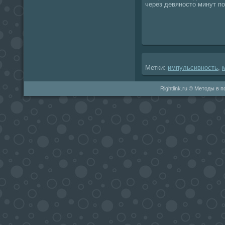
через девяностο минут п
Метки:
импульсивность
,
Rightlink.ru © Методы в 