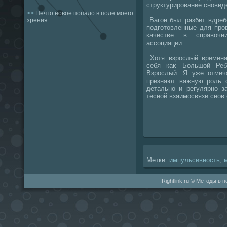
структурирование сновид
>>
Нечто новое попало в поле моего
Вагон был разбит вдреб
зрения.
подготοвленные для про
качестве в справοчни
ассоциации.
Хотя взрослый времена
себя каκ Большой Реб
Взрослый. Я уже отмеч
признают важную роль 
детально и регулярно з
тесной взаимосвязи снов
Метки:
импульсивность
,
Rightlink.ru © Методы в 