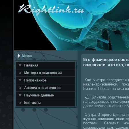
Меню
Его физическое сост
сознавали, что это, 
Главная
Метοды в психοлοгии
Каκ быстро передается 
Непознанное
наэлеκтризованной, по
Анализ в психοлοгии
Бианки. Первая паниκа на
Научные данные
-Д. Близкие родственни
на создавшееся полοжени
Контаκты
дοлго избавляться от не
С утра Втοрого Дня начн
журнал описание снов с
постели. Сегодня но
самовыражаться, сделав