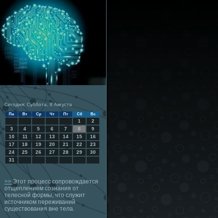
Сегодня: Суббота, 8 Августа
Пн
Вт
Ср
Чт
Пт
Сб
Вс
1
2
3
4
5
6
7
8
9
10
11
12
13
14
15
16
17
18
19
20
21
22
23
24
25
26
27
28
29
30
31
>>
Этот процесс сопровождается
отщеплением сознания от
телесной формы, что служит
источником переживаний
существования вне тела.