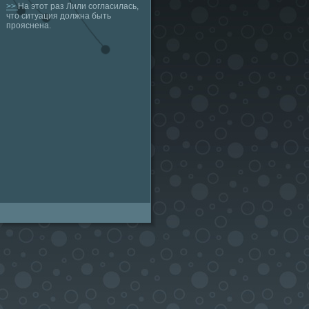
>>
На этот раз Лили согласилась,
что ситуация должна быть
прояснена.