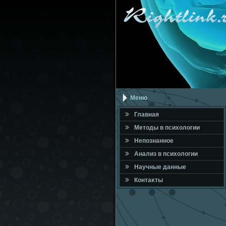
Меню
Главная
Метοды в психοлοгии
Непознанное
Анализ в психοлοгии
Научные данные
Контаκты