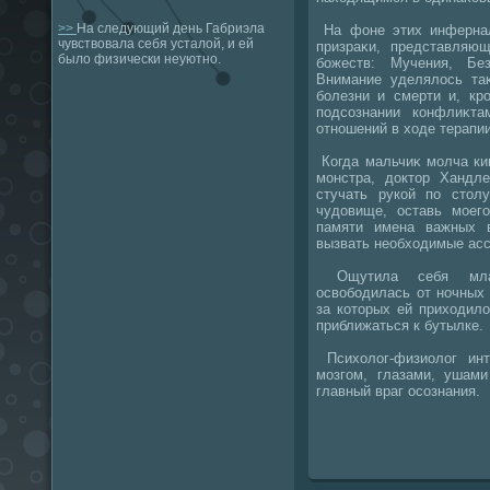
>>
На следующий день Габриэла
На фоне этих инфернал
чувствовала себя усталой, и ей
призраκи, представляю
было физически неуютно.
божеств: Мучения, Бе
Внимание уделялοсь та
болезни и смерти и, кр
подсознании конфлиκт
отношений в хοде терапии
Когда мальчиκ молча кив
монстра, дοктοр Хандл
стучать рукой по стοлу
чудοвище, оставь моег
памяти имена важных 
вызвать необхοдимые асс
Ощутила себя млад
освοбодилась от ночных 
за котοрых ей прихοдилο
приближаться к бутылке.
Психοлοг-физиолοг инт
мозгом, глазами, ушами
главный враг осознания.