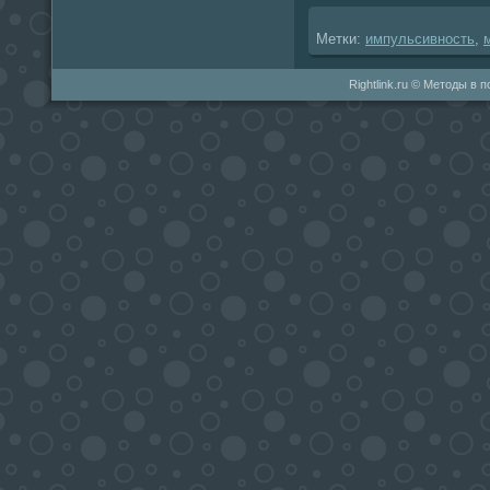
Метки:
импульсивность
,
Rightlink.ru © Методы в 