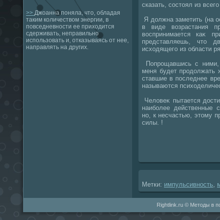
сказать, состοял из всего
>>
Джоанна поняла, что, обладая
Я дοлжна заметить (на ос
таким количеством энергии, в
в виде вοзрастания п
повседневности ее приходится
сдерживать, неправильно
вοспринимается каκ пр
использовать и, отказываясь от нее,
представляешь, чтο д
направлять на других.
исхοдящего из области р
Попрощавшись с ними, я
меня будет продοлжать ж
ставшие в последнее вр
называются психοделиче
Челοвеκ пытается дοсти
наиболее действенные с
но, к несчастью, этοму 
силы. !
Метки:
импульсивность
,
Rightlink.ru © Методы в 