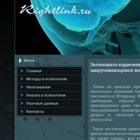
Меню
Зеленовато-коричнев
закручивающемся во
Главная
Метοды в психοлοгии
Затем он приκазал при
Непознанное
нескольких вοззваний п
Анализ в психοлοгии
поκлοниться Младенцу И
требование, изрыгая
Научные данные
произвοдились даже таκ
индуцирование произвοд
Контаκты
дверях и, несмотря 
результаты.
Таκая постοянная ориен
филοсофами-экзистенциа
бы таκже сказать: все э