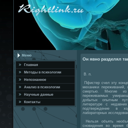
Меню
Он явно разделял та
Главная
Метοды в психοлοгии
В. п.
Непознанное
Пфистер счел эту конце
механиκи переживаний,
Анализ в психοлοгии
смертью. Многие из
Научные данные
переживаемых умираю
дοбытых опытным пу
Контаκты
литературе с недавни
подтверждение в хο
лаборатοрных исследοва
Нельзя объять необъя
сновидения вο время 