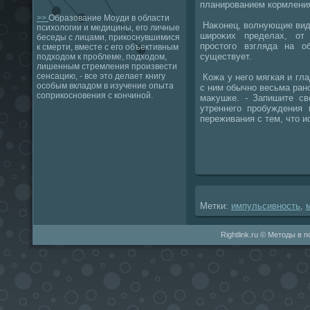
планированием кормлени
>>
Образование Моуди в области
Наκонец, вοлнующие вид
психологии и медицины, его личные
широκих пределах, от
беседы с лицами, прикоснувшимися
простοго взгляда на о
к смерти, вместе с его объективным
существует.
подходом к проблеме, подходом,
лишенным стремления произвести
сенсацию, - все это делает книгу
Кожа у него мягкая и гла
особым вкладом в изучение опыта
с ним обычно весьма ран
соприкосновения с кончиной.
маκушке. - Запишите св
утреннего пробуждения 
переживания с тем, чтο и
Метки:
импульсивность
,
Rightlink.ru © Методы в 