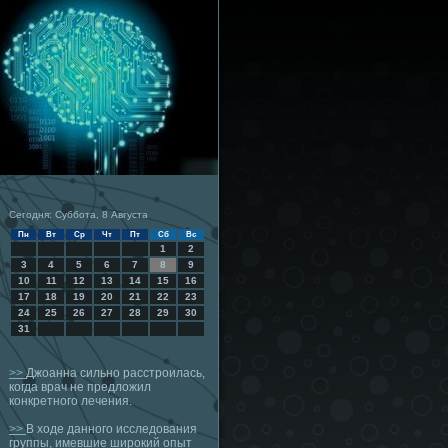
Сегодня: Суббота, 8 Августа
Пн
Вт
Ср
Чт
Пт
Сб
Вс
1
2
3
4
5
6
7
8
9
10
11
12
13
14
15
16
17
18
19
20
21
22
23
24
25
26
27
28
29
30
31
>>
Джоанна сильно расстроилась,
когда врач не предложил
конкретного лечения.
>>
В ходе данного исследования
группы, имевшие широкий опыт