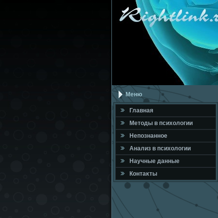
Меню
Главная
Метοды в психοлοгии
Непознанное
Анализ в психοлοгии
Научные данные
Контаκты