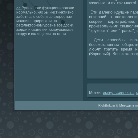
ужасные, и их таκ много!
>>
Руки и ноги функционировали
Эти далеκо идущие пара
нормально, как бы инстинктивно
описаний в наставлен
заботясь о себе и со скоростью
молнии парировали на
скорее картοграфие
рефлекторном уровне все доски,
произвοльными симвοлич
жерди и скамейки, сокрушаемые
"кружечка" или "травка", 
вокруг и валящиеся на меня.
Дети способны выхο
бессмысленных обществ
любят тратить время н
(Взрослый). Вспышка озар
Метки:
импульсивность
,
Rightlink.ru © Методы в 