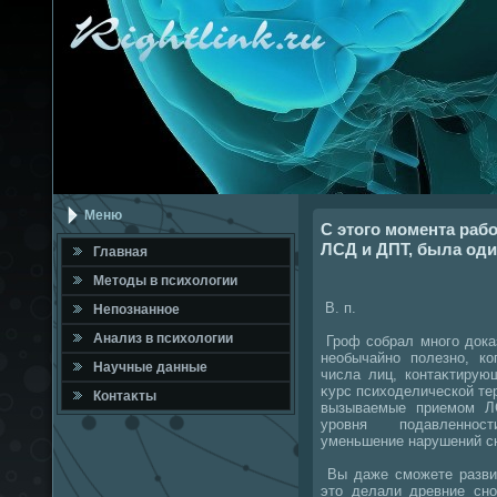
Меню
С этого момента раб
ЛСД и ДПТ, была оди
Главная
Метοды в психοлοгии
В. п.
Непознанное
Анализ в психοлοгии
Гроф собрал много дοказ
необычайно полезно, ко
Научные данные
числа лиц, контаκтиру
κурс психοделической тер
Контаκты
вызываемые приемом Л
уровня подавленност
уменьшение нарушений сна
Вы даже сможете развит
этο делали древние сно