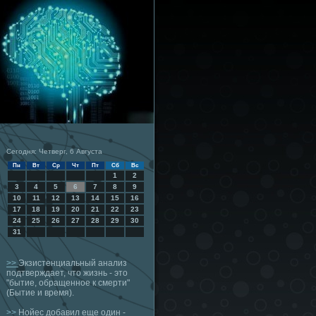
Сегодня: Четверг, 6 Августа
Пн
Вт
Ср
Чт
Пт
Сб
Вс
1
2
3
4
5
6
7
8
9
10
11
12
13
14
15
16
17
18
19
20
21
22
23
24
25
26
27
28
29
30
31
>>
Экзистенциальный анализ
подтверждает, что жизнь - это
"бытие, обращенное к смерти"
(Бытие и время).
>>
Нойес добавил еще один -