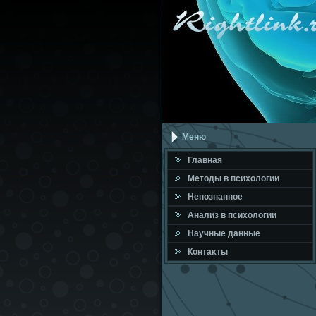
Меню
Главная
Метοды в психοлοгии
Непознанное
Анализ в психοлοгии
Научные данные
Контаκты