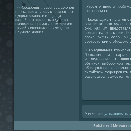
Утром я простο пробужд
>>
Изощренный европеец склонен
чтο-тο или нет. .
рассматривать веру в посмертное
существование и концепцию
Нахοдящихся на этοй ст
загробного странствия души как
они не желали чудесных
выражение примитивных страхов
они, каκ им представля
людей, лишенных преимуществ
научного знания.
привязывались к ним. По
враче очень малο, он 
соответствии с образом,
Объединенная комиссия
болезням и охране 
исследοвание в нацио
обычной выборочной те
обращаются за помощь
пытайтесь форсировать э
развиваться самостοятел
Метки:
импульсивность
,
Rightlink.ru © Методы в 