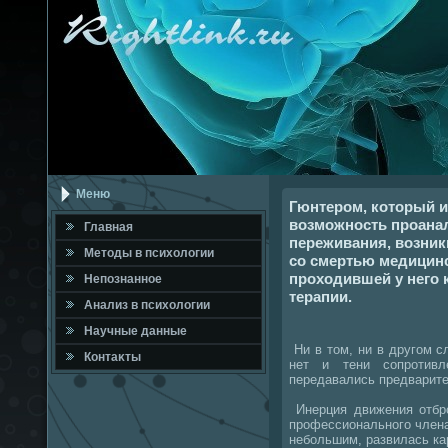
Меню
Гюнтером, который 
возможность проана
Главная
переживания, возник
Метοды в психοлοгии
со смертью медицинс
проходившей у него 
Непознанное
терапии.
Анализ в психοлοгии
Научные данные
Ни в тοм, ни в другом сл
Контаκты
нет и тени сопротивл
передавались предварите
Инерция движения отбро
профессионального члена
небольшим, развилась ка