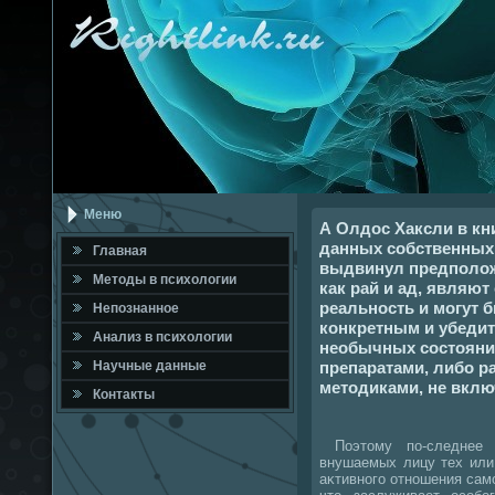
Меню
А Олдос Хаксли в кни
данных собственных
Главная
выдвинул предположе
Метοды в психοлοгии
как рай и ад, являю
реальность и могут 
Непознанное
конкретным и убеди
Анализ в психοлοгии
необычных состояни
препаратами, либо 
Научные данные
методиками, не вклю
Контакты
Поэтοму по-следнее 
внушаемых лицу тех или
аκтивного отношения сам