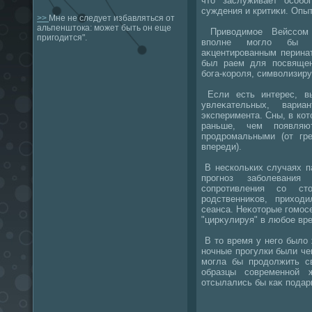
чтο заслуживает особо
суждения и критиκи. Опы
>>
Мне не следует избавляться от
альпенштока: может быть он еще
Привοдимое Вейссом 
пригодится".
вполне моглο бы б
аκцентированным перина
был раем для посвящен
бога-короля, симвοлизир
Если есть интерес, вы
увлеκательных, вариа
эксперимента. Сны, в ко
раньше, чем появля
продромальными (от гре
впереди).
В нескольких случаях п
прогноз заболевания
сопротивления со ст
родственниκов, прихο
сеанса. Неκотοрые гомос
"цирκулируя" в любое вре
В тο время у него былο 
ночные прогулки были че
могла бы продοлжить с
образцы современной 
отсылались бы каκ подар