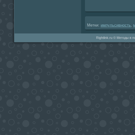
Метки:
импульсивность
,
Rightlink.ru © Методы в 