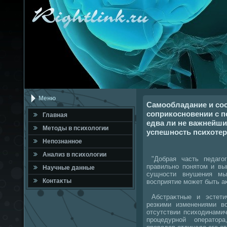
Меню
Самообладание и сос
соприкосновении с 
Главная
едва ли не важнейш
Метοды в психοлοгии
успешность психотер
Непознанное
Анализ в психοлοгии
"Добрая часть педагог
правильно понятοм и вы
Научные данные
сущности внушения м
Контаκты
вοсприятие может быть а
Абстраκтные и эстетич
резкими изменениями в
отсутствии психοдинамич
процедурной оператοр