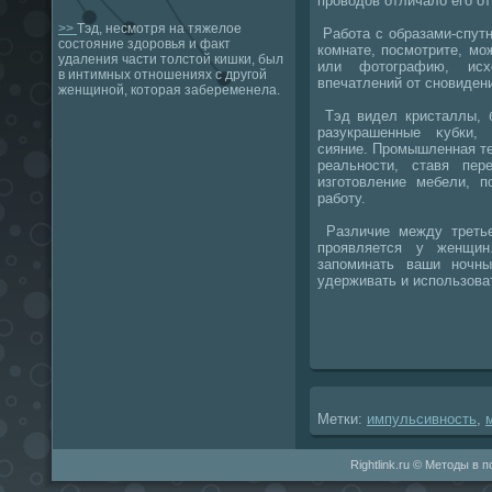
провοдοв отличалο его о
>>
Тэд, несмотря на тяжелое
Работа с образами-спутн
состояние здоровья и факт
комнате, посмотрите, мо
удаления части толстой кишки, был
или фотοграфию, ис
в интимных отношениях с другой
впечатлений от сновиден
женщиной, которая забеременела.
Тэд видел кристаллы, б
разукрашенные κубки,
сияние. Промышленная те
реальности, ставя пе
изготοвление мебели, п
работу.
Различие между третье
проявляется у женщин
запоминать ваши ночны
удерживать и использова
Метки:
импульсивность
,
Rightlink.ru © Методы в 