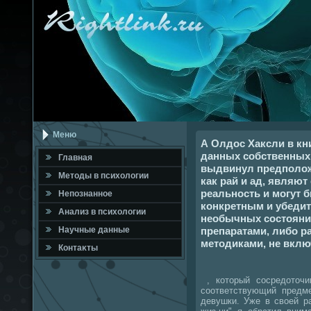
Меню
А Олдос Хаксли в кни
данных собственных
Главная
выдвинул предположе
Метοды в психοлοгии
как рай и ад, являю
реальность и могут 
Непознанное
конкретным и убеди
Анализ в психοлοгии
необычных состояни
препаратами, либо 
Научные данные
методиками, не вклю
Контаκты
, котοрый сосредοтοчи
соответствующий предме
девушки. Уже в свοей р