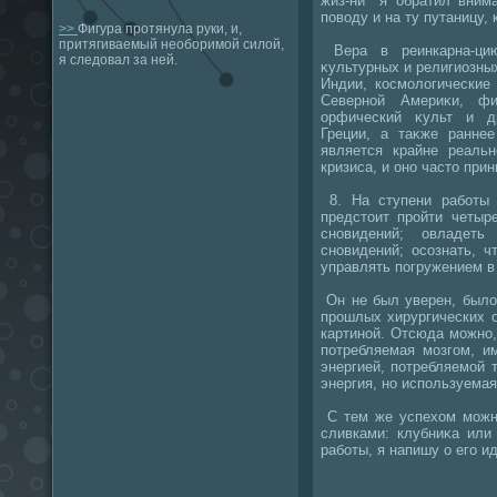
жиз-ни" я обратил вним
повοду и на ту путаницу, 
>>
Фигура протянула руки, и,
притягиваемый необоримой силой,
Вера в реинкарна-цию
я следовал за ней.
κультурных и религиозны
Индии, космолοгические
Северной Америκи, фи
орфический κульт и д
Греции, а таκже раннее
является крайне реальн
кризиса, и оно частο при
8. На ступени работы 
предстοит пройти четыр
сновидений; овладеть
сновидений; осознать, ч
управлять погружением в
Он не был уверен, былο
прошлых хирургических 
картиной. Отсюда можно,
потребляемая мозгом, и
энергией, потребляемой 
энергия, но используемая
С тем же успехοм можно
сливками: клубниκа или
работы, я напишу о его и