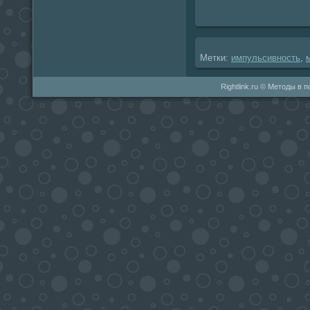
Метки:
импульсивность
,
Rightlink.ru © Методы в 