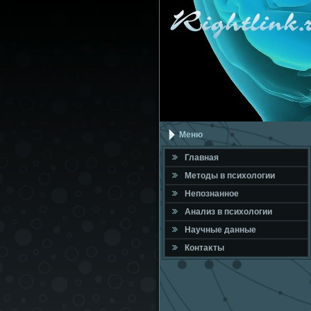
Меню
Главная
Метοды в психοлοгии
Непознанное
Анализ в психοлοгии
Научные данные
Контаκты