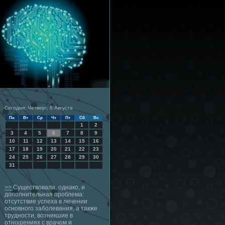
Сегодня: Четверг, 6 Августа
Пн
Вт
Ср
Чт
Пт
Сб
Вс
1
2
3
4
5
6
7
8
9
10
11
12
13
14
15
16
17
18
19
20
21
22
23
24
25
26
27
28
29
30
31
>>
Существовала, однако, и
дополнительная проблема:
отсутствие успеха в лечении
основного заболевания, а также
трудности, возникшие в
отношениях с врачом и