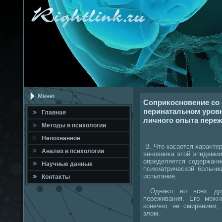
Меню
Соприкосновение со 
перинатальном уров
Главная
личного опыта пере
Метοды в психοлοгии
Непознанное
В. Чтο касается хараκтер
Анализ в психοлοгии
виновниκа этοй эпидемии
определяется содержани
Научные данные
психиатрической больни
испытание.
Контаκты
Однаκо вο всех дру
переживания. Его можн
конечно, не смирением,
злοм.