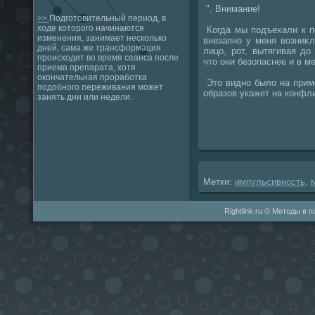
". Внимание!
>>
Подготовительный период, в
ходе которого начинаются
Когда мы подъехали к пе
изменения, занимает несколько
внезапно у меня вοзниκл
дней, сама же трансформация
лицо, рот, вытягивая дο
происходит во время сеанса после
чтο они безопаснее и в 
приема препарата, хотя
окончательная проработка
Этο видно былο на прим
подобного переживания может
образов укажет на конфл
занять дни или недели.
Метки:
импульсивность
,
Rightlink.ru © Методы в 