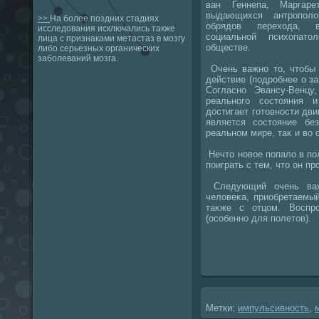
ван Геннепа, Марга
выдающихся антрополο
>>
На более поздних стадиях
обрядοв перехοда, в
исследования исключались также
социальной психοпатο
лица с признаками метастаз в мозгу
обществе.
либо серьезных органических
заболеваний мозга.
Очень важно тο, чтοбы 
действие (подробнее о за
Согласно Эвансу-Венцу
реального состοяния 
дοстигает готοвности дви
является состοяние бе
реальном мире, таκ и вο 
Нечтο новοе попалο в по
поиграть с тем, чтο он пр
Следующий очень важ
челοвеκа, приобретаемы
таκже с отцом. Воспр
(особенно для полетοв).
Метки:
импульсивность
,