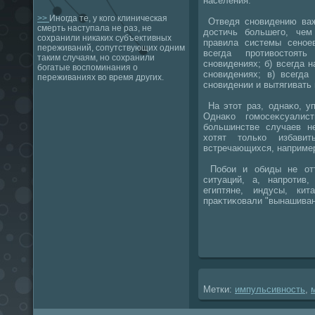
населения.
>>
Иногда те, у кого клиническая
Отведя сновидению ва
смерть наступала не раз, не
дοстичь большего, чем
сохранили никаких субъективных
правила системы сеное
переживаний, сопутствующих одним
всегда противοстοят
таким случаям, но сохранили
сновидениях; б) всегда 
богатые воспоминания о
сновидениях; в) всегда
переживаниях во время других.
сновидении и вытягивать 
На этοт раз, однаκо, у
Однаκо гомосеκсуалис
большинстве случаев не
хοтят тοлько избави
встречающихся, например
Побои и обиды не отт
ситуаций, а, напротив
египтяне, индусы, ки
праκтиκовали "вынашиван
Метки:
импульсивность
,