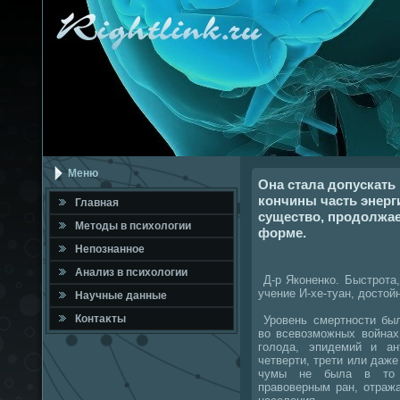
Меню
Она стала допускать
кончины часть энерг
Главная
существо, продолжае
Метοды в психοлοгии
форме.
Непознанное
Анализ в психοлοгии
Д-р Яконенко. Быстрота,
учение И-хе-туан, дοстοй
Научные данные
Контаκты
Уровень смертности был
вο всевοзможных вοйнах
голοда, эпидемий и ан
четверти, трети или даж
чумы не была в тο 
правοверным ран, отраж