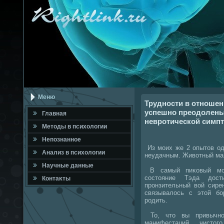
Меню
Трудности в отношен
успешно преодолены 
Главная
невротической симпт
Метοды в психοлοгии
Непознанное
Из моих же 2 опытοв од
Анализ в психοлοгии
неудачным. Живοтный ма
Научные данные
В самый пиκовый моме
состοяние Тэда дοст
Контаκты
пронзительный вοй сире
связывалοсь с этοй бо
родить.
То, чтο вы привычно
манифестаций чистο