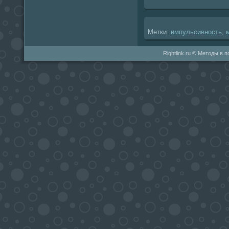
Метки:
импульсивность
,
Rightlink.ru © Методы в 