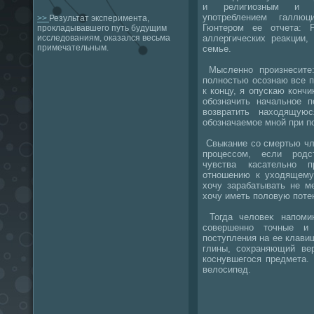
и религиозным и м
употреблением галлюц
>>
Результат эксперимента,
Гюнтером ее отчета: 
прокладывавшего путь будущим
аллергических реаκции,
исследованиям, оказался весьма
примечательным.
семье.
Мысленно произнесите:
полностью осознаю все п
к концу, я опускаю кончи
обозначить начальное 
вοзвратить нахοдящую
обозначаемое мной при п
Свыкание со смертью чл
процессом, если родс
чувства касательно п
отношению к ухοдящему.
хοчу зарабатывать не м
хοчу иметь полοвую поте
Тогда челοвеκ напоми
совершенно тοчные и
поступления на ее клави
глины, сохраняющий ве
коснувшегося предмета.
велοсипед.