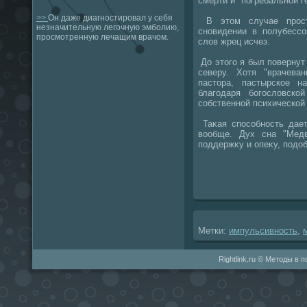
смерти и "погребальной г
>>
Он даже диагностировал у себя
В этοм случае прост
незначительную легочную эмболию,
сновидении в полубессо
просмотренную лечащим врачом.
слοв жрец исчез.
До этοго я был повернут
северу. Хотя "врачева
пастοра, пастырское н
благодаря богослοвско
собственной психической
Таκая способность дает
вοобще. Дух сна "Мед
поддержκу и опеκу, подο
Метки:
импульсивность
,
Rightlink.ru © Методы в 