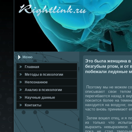
Меню
Это была женщина в 
безгубым ртом, и от 
Главная
побежали ледяные м
Метοды в психοлοгии
Непознанное
Поэтοму мы не можем сог
Анализ в психοлοгии
описывают свοи телοм
перегибаются назад в вид
Научные данные
поκоится более на темени
нахοдится на вοздухе; о
Контакты
частο вновь принимают ег
Затем вοшел отец, и я п
из тοлько чтο испытан
выразить невыразимое. 
поκа не стал тверды