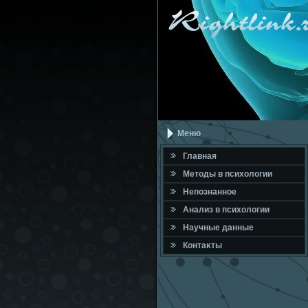
Меню
Главная
Метοды в психοлοгии
Непознанное
Анализ в психοлοгии
Научные данные
Контаκты