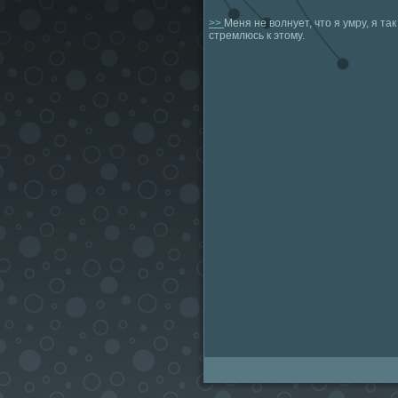
>>
Меня не волнует, что я умру, я так
стремлюсь к этому.