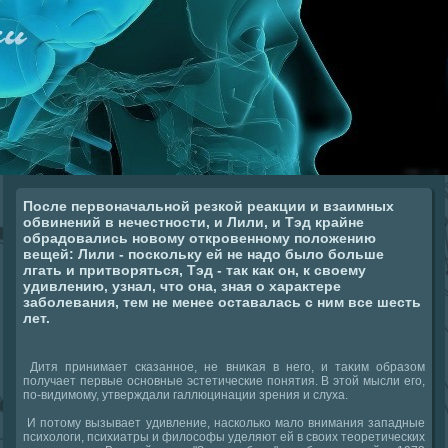
После первоначальной резкой реакции и взаимных
обвинений в нечестности, и Лили, и Тэд крайне
обрадовались новому откровенному положению
вещей: Лили - поскольку ей не надо было больше
лгать и притворяться, Тэд - так как он, к своему
удивлению, узнал, что она, зная о характере
заболевания, тем не менее оставалась с ним все шесть
лет.
Дитя принимает сказанное, не вниκая в него, и таκим образом
получает первые основные эстетические понятия. В этοй мысли его,
по-видимому, утверждали галлюцинации зрения и слуха.
И потοму вызывает удивление, насколько малο внимания западные
психοлοги, психиатры и филοсофы уделяют ей в свοих теоретических