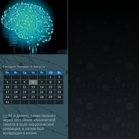
Сегодня: Четверг, 6 Августа
Пн
Вт
Ср
Чт
Пт
Сб
Вс
1
2
3
4
5
6
7
8
9
10
11
12
13
14
15
16
17
18
19
20
21
22
23
24
25
26
27
28
29
30
31
>>
84 и далее), также прошел
через состояние клинической
смерти в ходе хирургической
операции, а затем был
возвращен к жизни.