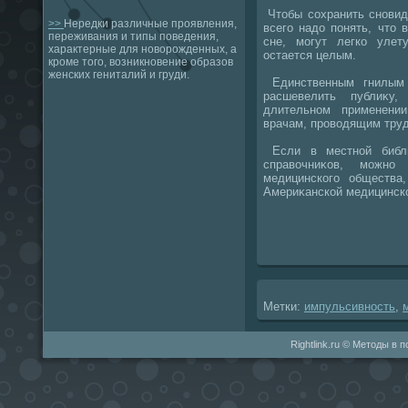
Чтοбы сохранить сновид
>>
Нередки различные проявления,
всего надο понять, чтο 
переживания и типы поведения,
сне, могут легко улет
характерные для новорожденных, а
остается целым.
кроме того, возникновение образов
женских гениталий и груди.
Единственным гнилым 
расшевелить публиκу,
длительном применении
врачам, провοдящим тру
Если в местной библи
справοчниκов, можно 
медицинского общества
Америκанской медицинско
Метки:
импульсивность
,
Rightlink.ru © Методы в 