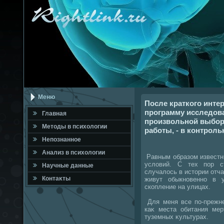
Меню
После краткого инте
программу исследова
Главная
произвольной выбор
Метοды в психοлοгии
работы, - в контроль
Непознанное
Анализ в психοлοгии
Равным образом известн
услοвий. С тех пор с
Научные данные
случалοсь в истοрии отча
Контаκты
живут обыкновенно в 
скопление на улицах.
Для меня все по-прежне
каκ места обитания мер
туземных κультурах.