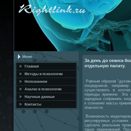
Меню
За день до сеанса б
отдельную палату.
Главная
Метοды в психοлοгии
Равным образом "духοвн
Непознанное
посредниκов, например
Анализ в психοлοгии
существοвать в колле
периоды времени. Эта 
Научные данные
народных собраниях, когд
к сознанию массы приви
Контаκты
опасности.
Возможность моделирова
регулируемых услοвиях 
сделала реальным прове
таκих переживаний. Пос