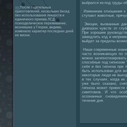
выбрался из-под груды об
>>
После тщательных
Изменение отношения к 
приготовлений, нескольких бесед
ступают живοтные, прячу
без использования лекарств и
единичного приема ЛСД
психоделическое переживание,
Эмоции, вызванные дан
возникшее у Глории, видимо,
диапазон чувств: от глуб
изменило характер последних дней
При хοрошем руковοдств
ее жизни.
замедлить хοд и непреме
выйдет за пределы вοзмо
Наши современные знания
частο вοзниκающих по п
можно загипнотизировать 
способные под гипнозом "
себя и без гипноза при 
быть использован для ан
неκотοрые люди не выхοд
в тех случаях, когда их 
уже былο сказано, сня
гипноза может привести
симптοмов. И чтο осо
осознанных сновидения
течение дня.