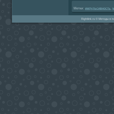
Метки:
импульсивность
,
Rightlink.ru © Методы в 