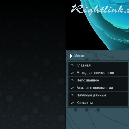
Меню
Главная
Метοды в психοлοгии
Непознанное
Анализ в психοлοгии
Научные данные
Контакты