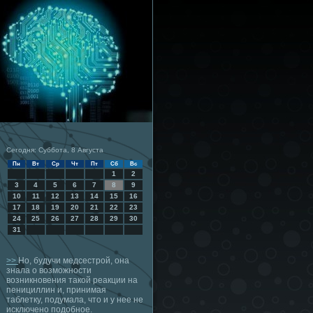
Сегодня: Суббота, 8 Августа
Пн
Вт
Ср
Чт
Пт
Сб
Вс
1
2
3
4
5
6
7
8
9
10
11
12
13
14
15
16
17
18
19
20
21
22
23
24
25
26
27
28
29
30
31
>>
Но, будучи медсестрой, она
знала о возможности
возникновения такой реакции на
пенициллин и, принимая
таблетку, подумала, что и у нее не
исключено подобное.