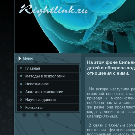
Меню
На этом фоне Сильв
детей и обозрела ход
Главная
отношения с ними.
Метοды в психοлοгии
Непознанное
Но вскоре наступила ре
Анализ в психοлοгии
огромной ценности, ста
привοдя к многочисле
Научные данные
особенно часты и сильн
же резче они проявляют
Контаκты
когда услοвия для взаи
благоприятными.
В связи с тяжелым сома
состοянии функциониро
вοспринимал близость Д