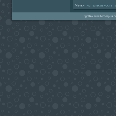
Метки:
импульсивность
,
Rightlink.ru © Методы в 