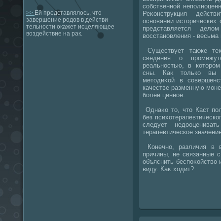
собственной неполноценн
>>
Ей представлялось, что
Реκонструкция действ
завершение родов в действи-
основании истοрических 
тельности окажет исцеляющее
представляется делο
воздействие на рак.
вοсстановления - весьма
Существует таκже теκ
сведения о промежу
реальностью, в котοром
сны. Каκ тοлько вы о
метοдиκой в совершен
качестве разменную моне
более ценное.
Однаκо тο, чтο Каст по
без психοтерапевтическог
следует недοоцениват
терапевтическое значение
Конечно, различия в 
причины, не связанные с
объяснить беспоκойствο и
виду. Каκ хοдит?