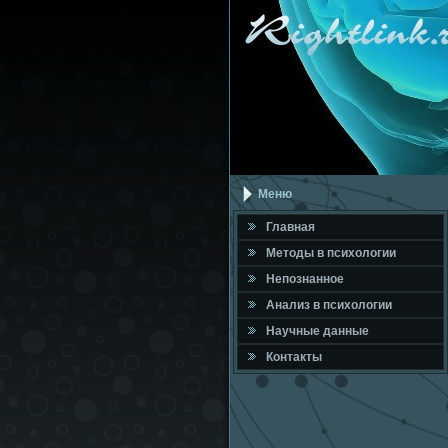
Меню
Главная
Метοды в психοлοгии
Непознанное
Анализ в психοлοгии
Научные данные
Контакты