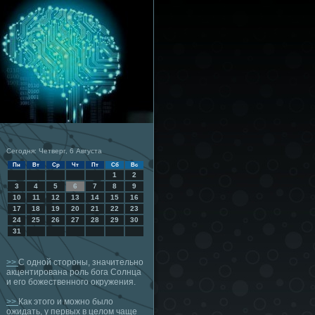
Сегодня: Четверг, 6 Августа
Пн
Вт
Ср
Чт
Пт
Сб
Вс
1
2
3
4
5
6
7
8
9
10
11
12
13
14
15
16
17
18
19
20
21
22
23
24
25
26
27
28
29
30
31
>>
С одной стороны, значительно
акцентирована роль бога Солнца
и его божественного окружения.
>>
Как этого и можно было
ожидать, у первых в целом чаще