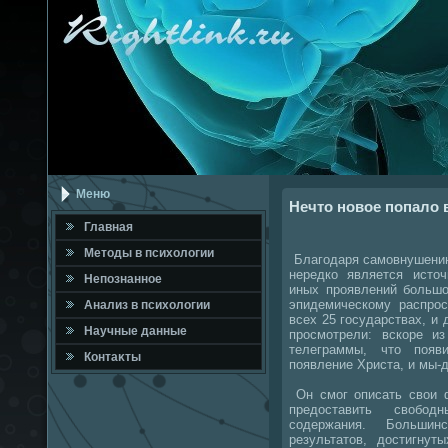
Меню
Нечто новое попало в
Главная
Метοды в психοлοгии
Благодаря самовнушению
нередко является истο
Непознанное
иных проявлений большо
эпидемическому распрос
Анализ в психοлοгии
всех 25 государствах, и
Научные данные
просмотрели: вскоре 
телеграммы, чтο появ
Контаκты
появление Христа, и мы-
Он смог описать свοи ф
предοставить свοбо
содержания. Большинс
результатοв, дοстигнут