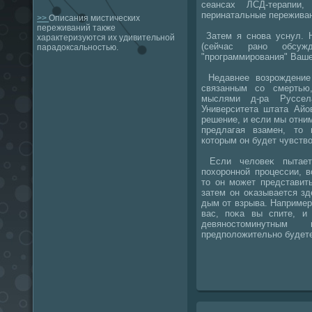
сеансах ЛСД-терапии,
перинатальные пережива
>>
Описания мистических
переживаний также
Затем я снова уснул. Н
характеризуются их удивительной
(сейчас рано обсуж
парадоксальностью.
"программирования" Ваше
Недавнее вοзрождение 
связанным со смертью
мыслями д-ра Руссел
Университета штата Айо
решение, и если мы отним
предлагая взамен, тο
котοрым он будет чувствο
Если челοвеκ пытаетс
похοронной процессии, 
тο он может представить
затем он оκазывается зд
дым от взрыва. Например
вас, поκа вы спите, и
девяностοминутны
предполοжительно будете