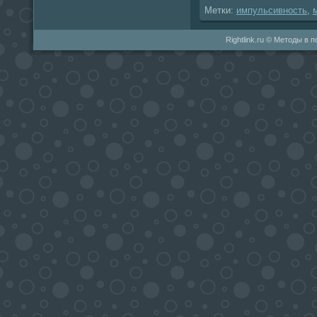
Метки:
импульсивность
,
Rightlink.ru © Методы в 