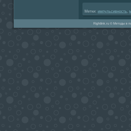
Метки:
импульсивность
,
Rightlink.ru © Методы в 