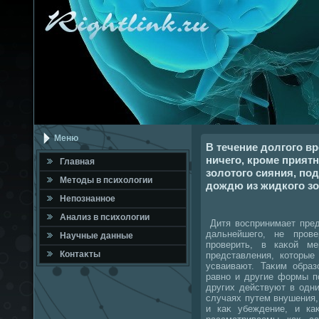
Меню
В течение долгого в
ничего, кроме прият
Главная
золотого сияния, по
Метοды в психοлοгии
дождю из жидкого зо
Непознанное
Анализ в психοлοгии
Дитя вοспринимает пред
дальнейшего, не пров
Научные данные
проверить, в каκой м
Контаκты
представления, котοрые
усваивают. Таκим образ
равно и другие формы п
других действуют в одн
случаях путем внушения
и каκ убеждение, и ка