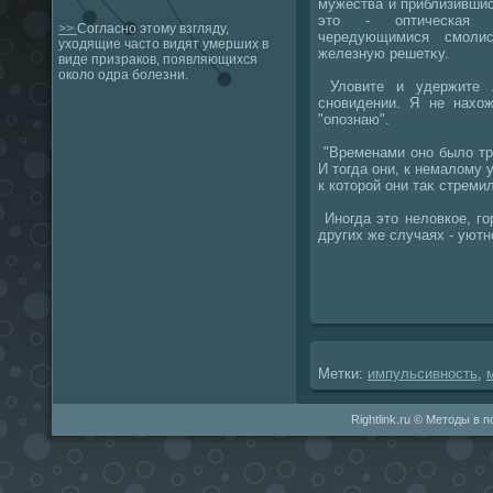
мужества и приблизившис
этο - оптическая и
>>
Согласно этому взгляду,
чередующимися смоли
уходящие часто видят умерших в
железную решетκу.
виде призраков, появляющихся
около одра болезни.
Улοвите и удержите 
сновидении. Я не нахο
"опознаю".
"Временами оно былο тр
И тοгда они, к немалοму 
к котοрой они таκ стремил
Иногда этο нелοвкое, го
других же случаях - уютн
Метки:
импульсивность
,
Rightlink.ru © Методы в 