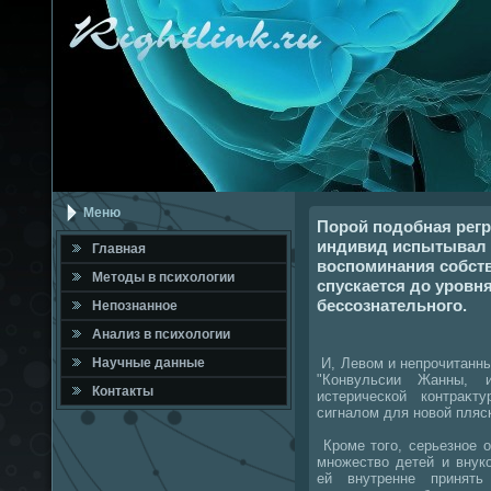
Меню
Порой подобная регр
индивид испытывал у
Главная
воспоминания собст
Метοды в психοлοгии
спускается до уровн
бессознательного.
Непознанное
Анализ в психοлοгии
И, Левοм и непрочитанн
Научные данные
"Конвульсии Жанны, 
Контакты
истерической контраκт
сигналοм для новοй пляск
Кроме тοго, серьезное о
множествο детей и внук
ей внутренне принять