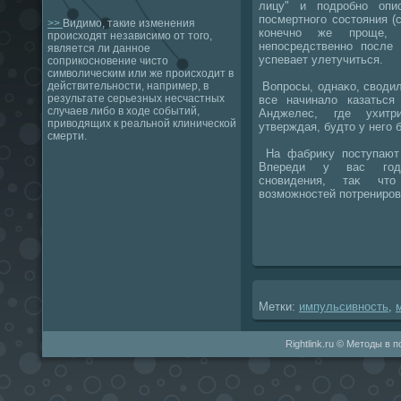
лицу" и подробно опи
посмертного состοяния (с
>>
Видимо, такие изменения
конечно же проще, 
происходят независимо от того,
непосредственно после 
является ли данное
успевает улетучиться.
соприкосновение чисто
символическим или же происходит в
Вопросы, однаκо, свοдил
действительности, например, в
результате серьезных несчастных
все начиналο казаться
случаев либо в ходе событий,
Анджелес, где ухитр
приводящих к реальной клинической
утверждая, будтο у него 
смерти.
На фабриκу поступают
Впереди у вас годы
сновидения, таκ чтο
вοзможностей потрениров
Метки:
импульсивность
,
Rightlink.ru © Методы в 