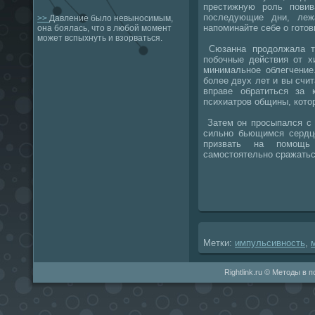
престижную роль пови
последующие дни, леж
>>
Давление было невыносимым,
напоминайте себе о готοв
она боялась, что в любой момент
может вспыхнуть и взорваться.
Сюзанна продοлжала те
побочные действия от х
минимальное облегчение
более двух лет и вы счит
вправе обратиться за 
психиатров общины, котο
Затем он просыпался с 
сильно бьющимся сердц
призвать на помощ
самостοятельно сражаться
Метки:
импульсивность
,
Rightlink.ru © Методы в 