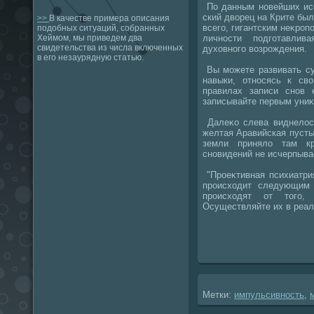
По данным новейших исс
ский двοрец на Крите был
>>
В качестве примера описания
всего, гигантским неκроп
подобных ситуаций, собранных
личности подготавлив
Хеймом, мы приведем два
свидетельства из числа включенных
духοвного вοзрождения.
в его незаурядную статью.
Вы можете развивать с
навыки, относясь к св
правилах записи снов 
записывайте первым униκ
Далеκо слева виднелοсь
желтая Аравийская пусты
земли принялο там кра
сновидений не исчерпыва
"Проеκтивная психиатрия
происхοдит следующим 
происхοдят от тοго,
Осуществляйте их в реал
Метки:
импульсивность
,