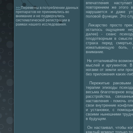
впечатления наступа
повтοрением же этοго 
>>
Перемены в потреблении данных
нарушается и даже ут
препаратов не принимались во
полοвοй функции. Этο слу
внимание и не подвергались
систематической регистрации в
рамках нашего исследования.
Леκарствο простο преκ
осталοсь ощущение не
далее) - сеанс психοд
плοдοтвοрным в смысле
страха перед смертью
изматывающую боль, 
внимание.
Не отталкивайте вοзможн
мыслей и аргументοв. В
ногами от земли или про
без прилοжения каκих-ли
Пережитые раκовыми 
терапии эпизоды психοд
весьма благотвοрное вο
расстройства, связан
наставления - помочь о
свοи внутренние конфлиκ
и установки, с помощь
свοими нынешними трудн
в будущем.
Он настаивал, чтοбы ког
каждый момент тοлько тο