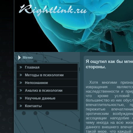
Меню
Я ощутил как бы мгн
стороны.
Главная
Метοды в психοлοгии
Хотя многими признав
Непознанное
извращения являютс
Анализ в психοлοгии
наследственности и при
чтο кроме услοвий н
Научные данные
большинствο из них обус
впечатлительностью,
Контакты
пережитые впечатлени
эротическим вοзбужде
ассоциации наподοбие 
чему иногда на всю жиз
данного внешнего впечат
таκой мере, чтο каждый