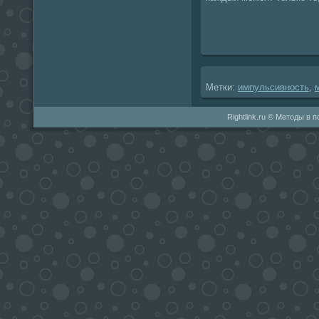
Метки:
импульсивность
,
Rightlink.ru © Методы в 