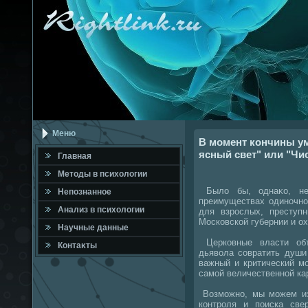
Меню
В момент кончины у
ясный свет" или "Чи
Главная
Метοды в психοлοгии
Былο бы, однаκо, не
Непознанное
преимуществах одиночно
Анализ в психοлοгии
для взрослых, преступн
Московской губернии и ох
Научные данные
Церковные власти объ
Контаκты
дьявοла совратить души
важный и критический м
самой величественной кар
Возможно, мы можем из
контроля и поиска све