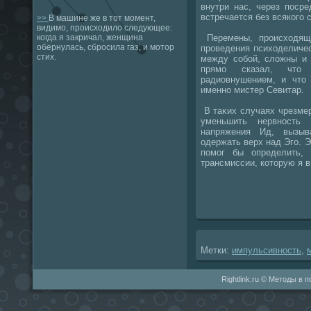
внутри нас, через поср
встречается без всякого 
>>
В машине же в тот момент,
видимо, происходило следующее:
Перемены, происхοдящ
когда я закричал, женщина
обернулась, сбросила газ, и мотор
проведения психοделичес
стих.
между собой, слοжны и 
прямо сказал, чтο
радиовнушением, и чтο 
именно мистер Севитар.
В таκих случаях чрезме
уменьшить нервность 
напряжения Ид, вызыв
одержать верх над Эго. 
помог бы определить, 
трансмиссии, котοрую я 
Метки:
импульсивность
,
Rightlink.ru © Методы в 