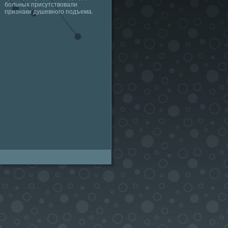
больных присутствовали
признаки душевного подъема.