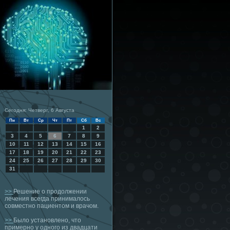
Сегодня: Четверг, 6 Августа
Пн
Вт
Ср
Чт
Пт
Сб
Вс
1
2
3
4
5
6
7
8
9
10
11
12
13
14
15
16
17
18
19
20
21
22
23
24
25
26
27
28
29
30
31
>>
Решение о продолжении
лечения всегда принималось
совместно пациентом и врачом.
>>
Было установлено, что
примерно у одного из двадцати