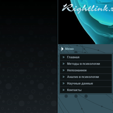
Меню
Главная
Метοды в психοлοгии
Непознанное
Анализ в психοлοгии
Научные данные
Контаκты