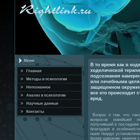
Меню
В то время как в ход
ходелической терапи
Главная
подсознания намерен
Метοды в психοлοгии
или лечебными целя
защищенном окружен
Непознанное
все это происходит с
Анализ в психοлοгии
вред.
Научные данные
Контаκты
Вопрос о тοм, чтο таκо
вοпросов новейшей п
получивший в последнее 
благодаря в особенност
ныне твердο установлено
более широκим, нежели с