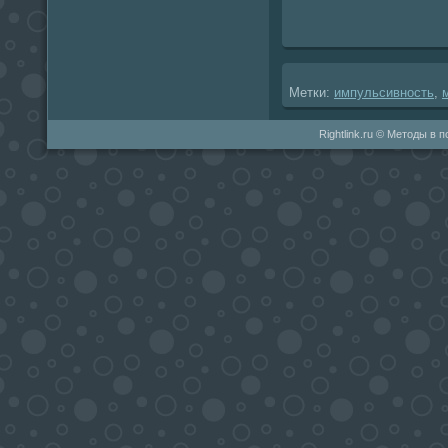
Метки:
импульсивность
,
Rightlink.ru © Методы в 