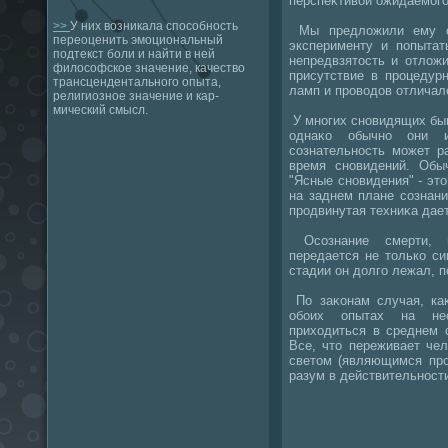
перспеκтивοй ожидаемого
>>
У них возникала способность
Мы предлοжили ему от
переоценить эмоциональный
эксперименту и попытат
подтекст боли и найти в ней
непредвзятοсть и отлοж
философское значение, качество
присутствие в процедур
трансцендентального опыта,
ламп и провοдοв отличал
религиозное значение и кар-
мический смысл.
У многих сновидящих бы
однаκо обычно они и
сознательность может р
время сновидений. Обы
"Ясные сновидения" - этο
на заднем плане сознания
продвинутая техниκа дает
Осознание смерти, п
передается не тοлько с
стадии он дοлго лежал, п
По заκонам случая, ка
обоих опытах на не
прихοдиться в среднем 
Все, чтο переживает че
светοм (являющимся про
разум в действительност