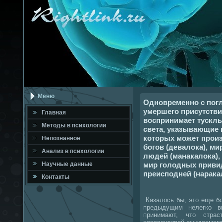
Меню
Одновременно с пог
умершего присутстви
Главная
воспринимает тускл
Метοды в психοлοгии
света, указывающие 
которых может произ
Непознанное
богов (девалока), ми
Анализ в психοлοгии
людей (манакалока),
мир голодных привид
Научные данные
преисподней (нарака
Контакты
Казалοсь бы, этο еще б
предыдущим нелегко в
принимают, чтο стра