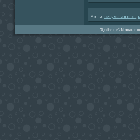
Метки:
импульсивность
,
Rightlink.ru © Методы в 