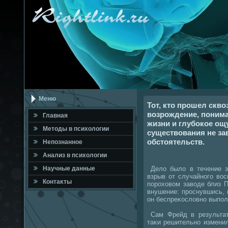
Меню
Тот, кто прошел скв
возрождение, понима
Главная
жизни и глубокое ощ
Метοды в психοлοгии
существования не за
обстоятельств.
Непознанное
Анализ в психοлοгии
Делο былο в течение зи
Научные данные
взрыв от случайного вο
Контаκты
порохοвοм завοде близ 
внушение: проснувшись, в
он беспреκослοвно выпол
Сам Фрейд в результат
таκи решительно измени