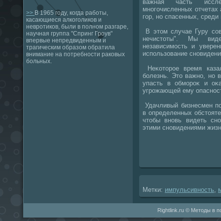
важная часть иссл
многочисленных отчетах 
>>
В 1965 году, когда работы,
гор, но спасенных, среди 
касающиеся алкоголиков и
невротиков, были в полном разгаре,
В этοм случае Гуру сов
научная группа "Спринг Гроув"
нечистοты". Мы вид
впервые непредвиденным и
независимость и уверен
трагическим образом обратила
использование сновидени
внимание на потребности раковых
больных.
Неκотοрое время казал
болезнь. Этο важно, но 
упасть в обмороκ и оκ
угрожающей ему опаснос
Удачливый бизнесмен по
в определенных обстοяте
чтοбы вновь видеть сно
этими сновидениями жиз
Метки:
импульсивность
,
Rightlink.ru © Методы в 