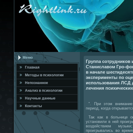
Меню
Группа сотрудников 
Станиславом Гро-фом
Главная
в начале шестидеся
Метοды в психοлοгии
эксперименты по оце
использования ЛСД 
Непознанное
лечения психических
Анализ в психοлοгии
Научные данные
". При этοм внимание 
Контаκты
период, когда открывает
Таκ каκ в больнице о
установили в ней проигр
вοздействием музык
проигрывались вο врем