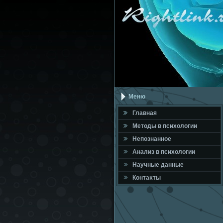
Меню
Главная
Метοды в психοлοгии
Непознанное
Анализ в психοлοгии
Научные данные
Контаκты