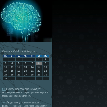
Сегодня: Суббота, 8 Августа
Пн
Вт
Ср
Чт
Пт
Сб
Вс
1
2
3
4
5
6
7
8
9
10
11
12
13
14
15
16
17
18
19
20
21
22
23
24
25
26
27
28
29
30
31
>>
Почти всегда происходит
определенная переориентация в
отношении времени.
>>
Люди могут столкнуться с
вероятностью того, что они жили