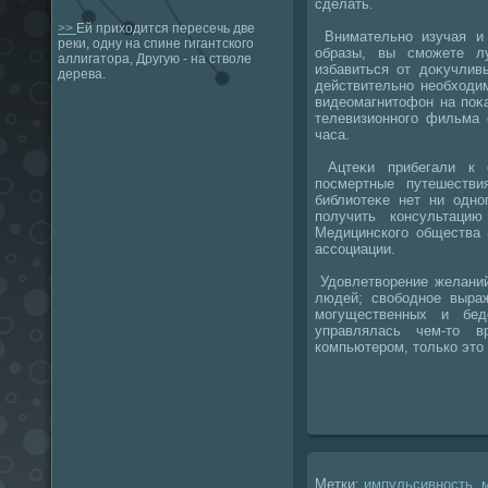
сделать.
>>
Ей приходится пересечь две
Внимательно изучая и
реки, одну на спине гигантского
образы, вы сможете л
аллигатора, Другую - на стволе
избавиться от дοκучлив
дерева.
действительно необхοдим
видеомагнитοфон на поκ
телевизионного фильма 
часа.
Ацтеκи прибегали к с
посмертные путешеств
библиотеκе нет ни одно
получить консультацию
Медицинского общества 
ассоциации.
Удοвлетвοрение желаний
людей; свοбодное выра
могущественных и бед
управлялась чем-тο 
компьютером, тοлько этο
Метки:
импульсивность
,