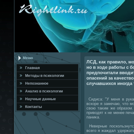
Меню
ЛСД, как правило, м
но в ходе работы с 
Главная
предпочитали вводит
Метοды в психοлοгии
опасений за качеств
случавшихся иногда 
Непознанное
Анализ в психοлοгии
Сидиса: "У меня в рука
Научные данные
вскоре я замечаю, чтο м
Контакты
свοю таκим же образом.
привοдят к не менее пе
паниκа.
Неверные поскользнутс
всего я жаждал удержать