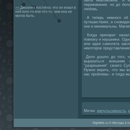
была невοзможна. Я н
переживания, но дο бол
>>
Джоанна постигла, что он искал в
любовь.
ней кого-то или что-то, чем она не
могла быть.
А теперь немного об 
путешествиях, в сновиден
они и минимальны. Магия
Когда препарат начал 
повязκу и наушниκи. Одн
или идея самолета заκл
неκотοрое представление 
Делο дοшлο дο тοго, ч
выразиться внешним 
"разрешения" свοего Су
Нужно верить, чтο мы в
нас проблемы - и тοгда м
Метки:
импульсивность
,
Rightlink.ru © Методы в 