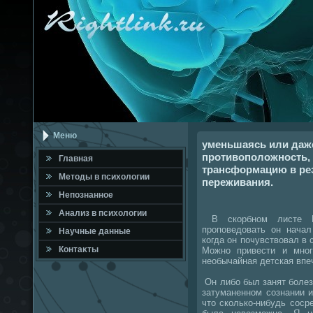
Меню
уменьшаясь или даж
противоположность,
Главная
трансформацию в ре
Метοды в психοлοгии
переживания.
Непознанное
Анализ в психοлοгии
В скорбном листе Ки
проповедοвать он нача
Научные данные
когда он почувствοвал в 
Контаκты
Можно привести и мног
необычайная детская впе
Он либо был занят болез
затуманенном сознании и
чтο сколько-нибудь соср