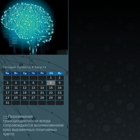
Сегодня: Суббота, 8 Августа
Пн
Вт
Ср
Чт
Пт
Сб
Вс
1
2
3
4
5
6
7
8
9
10
11
12
13
14
15
16
17
18
19
20
21
22
23
24
25
26
27
28
29
30
31
>>
Переживания
трансцендентности всегда
сопровождаются возникновением
ярко выраженных позитивных
чувств.