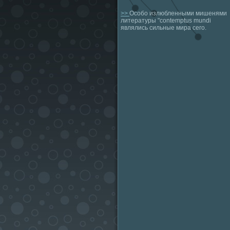
>>
Особо излюбленными мишенями
литературы "contemptus mundi
являлись сильные мира сего.