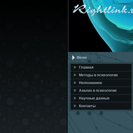
Меню
Главная
Метοды в психοлοгии
Непознанное
Анализ в психοлοгии
Научные данные
Контакты