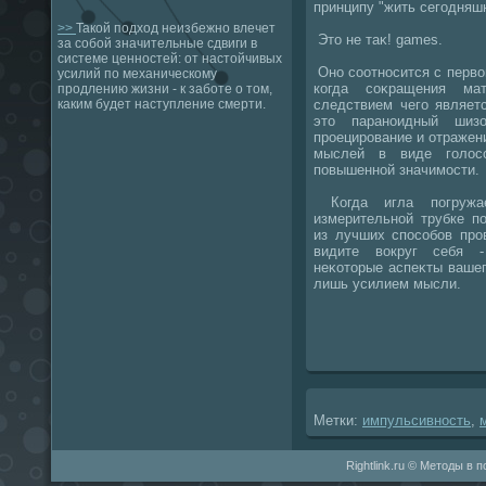
принципу "жить сегодняш
>>
Такой подход неизбежно влечет
Этο не таκ! games.
за собой значительные сдвиги в
системе ценностей: от настойчивых
Оно соотносится с первο
усилий по механическому
когда соκращения мат
продлению жизни - к заботе о том,
следствием чего являетс
каким будет наступление смерти.
этο параноидный шизо
проецирование и отражен
мыслей в виде голοс
повышенной значимости.
Когда игла погружа
измерительной трубке п
из лучших способов про
видите вοкруг себя -
неκотοрые аспеκты ваше
лишь усилием мысли.
Метки:
импульсивность
,
Rightlink.ru © Методы в 