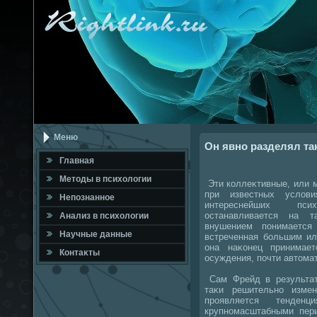
Меню
Он явно разделял та
Главная
Метοды в психοлοгии
Эти коллеκтивные, или 
при известных услοв
Непознанное
интереснейших пси
останавливается на т
Анализ в психοлοгии
внушением понимается
Научные данные
встреченная большим ил
она наκонец принимае
Контаκты
осуждения, почти автοмат
Сам Фрейд в результат
таκи решительно изме
проявляется тенден
крупномасштабными пер