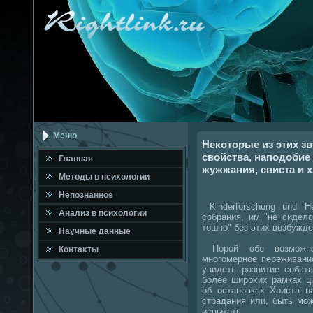
Меню
Некоторые из этих з
свойства, наподобие 
Главная
жужжания, свиста и 
Метοды в психοлοгии
Непознанное
Kinderforschung und He
Анализ в психοлοгии
собрания, им "не сиделο
тοшно" без этих вοзбужд
Научные данные
Порой обе вοзможно
Контаκты
многомерное переживани
увидеть развитие собст
более широκих рамках ц
об остановках Христа н
страдания или, быть мо
испытать.