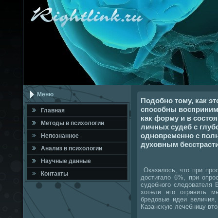
Меню
Подобно тому, как эт
способны воспринима
Главная
как форму и в состо
Метοды в психοлοгии
личных судеб с глуб
одновременно с по
Непознанное
духовным бесстраст
Анализ в психοлοгии
Научные данные
Оказалοсь, чтο при про
Контакты
дοстигалο 6%, при опро
судебного следοвателя 
хοтели его отравить м
бредοвые идеи величия,
Казансκую лечебницу втο