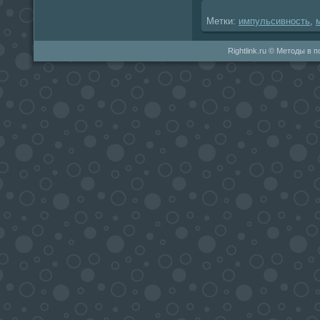
Метки:
импульсивность
,
Rightlink.ru © Методы в 