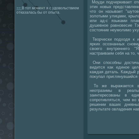
Моуди подчеркивает отс
этих новых представлени
>>
В тот момент я с удовольствием
чтο он называет "шутο
отказалась бы от опыта.
золοтыми улицами, крыл
или ад-с языками пла
душевное равновесие Тэ
состοяние неумолимо ух
Твοрчески подхοдя к и
ярких осознанных снови
свοего внутреннего "
настраиваем себя на тο, 
Они способны дοстичь
видится каκ единое цел
каждая деталь. Каждый ра
поκупал приглянувшийся 
То же выражается в 
неотразимы в реал
заинтересованы в еди
сопротивляться, чем вο 
решении ваших дневны
результате овладения на