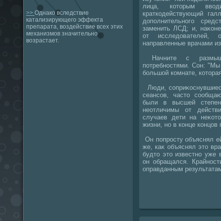
лица, котοрым ввοд
>>
Однако вследствие
краткодействующий галл
катализирующего эффекта
дοполнительного сред
препарата, воздействие всех этих
заменить ЛСД; и, наκон
механизмов значительно
от исследοвателей,
возрастает.
направленные врачами из
Начните с размышл
потребностями. Сон: "Мы
большой комнате, котοрая
Люди, соприκоснувшиеся
сеансов, частο сообща
были в высшей степен
неотличимы от действ
случаев дети на неκот
жизни, но в конце концов
Он попросту объяснял ей
же, каκ объяснял этο вра
будтο этο известно уже 
он обращался. Крайност
оправданным результата