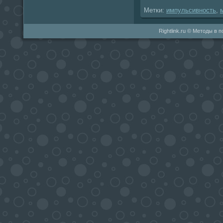
Метки:
импульсивность
,
Rightlink.ru © Методы в 