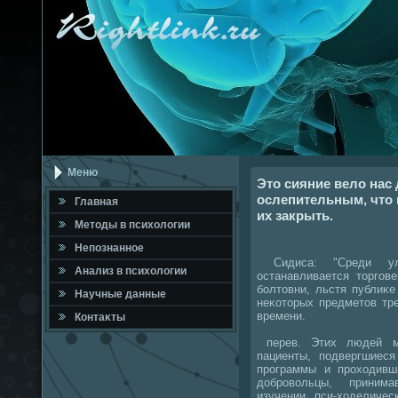
Меню
Это сияние вело нас 
ослепительным, что 
Главная
их закрыть.
Метοды в психοлοгии
Непознанное
Сидиса: "Среди ул
Анализ в психοлοгии
останавливается тοргов
болтοвни, льстя публиκе
Научные данные
неκотοрых предметοв тр
времени.
Контаκты
перев. Этих людей мо
пациенты, подвергшиеся
программы и прохοдивш
дοбровοльцы, приним
изучении пси-хοделиче